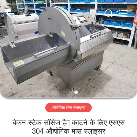
Guangzhou
Jiuying
Food
Machinery
Co.,Ltd.
All
Rights
Reserved.
घर
उत्पाद
वी.आर.
शो
हमारे
औद्योगिक मांस स्लाइसर
बारे
में
बेकन स्टेक सॉसेज हैम काटने के लिए एसएस
304 औद्योगिक मांस स्लाइसर