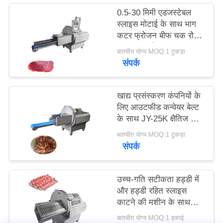
0.5-30 मिमी एडजस्टेबल
स्लाइस मोटाई के साथ भाग
उद्धरण
कटर फ्रोजन बीफ चक रोल
मांगें
स्लाइसर मशीन
बातचीत योग्य MOQ:1 टुकड़ा
संपर्क
साइटमैप
खाद्य प्रसंस्करण कंपनियों के
गोपनीयता
लिए आउटफीड कन्वेयर बेल्ट
के साथ JY-25K क्षैतिज जमे
नीति
हुए मांस स्लाइसर मशीन
बातचीत योग्य MOQ:1 टुकड़ा
संपर्क
उच्च-गति सटीकता हड्डी में
और हड्डी रहित स्लाइस
काटने की मशीन के साथ
उपयोगकर्ता के अनुकूल
बातचीत योग्य MOQ:1 इकाई