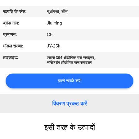
कारखाने
उत्पत्ति के प्लेस:
गुआंगज़ौ, चीन
का
ब्रांड नाम:
Jiu Ying
दौरा
प्रमाणन:
CE
गुणवत्ता
मॉडल संख्या:
JY-25k
नियंत्रण
हाइलाइट:
,
एसएस 304 औद्योगिक मांस स्लाइसर
सॉसेज हैम औद्योगिक मांस स्लाइसर
हमसे
हमसे संपर्क करें!
संपर्क
करें
विवरण प्रकट करें
समाचार
इसी तरह के उत्पादों
मामले