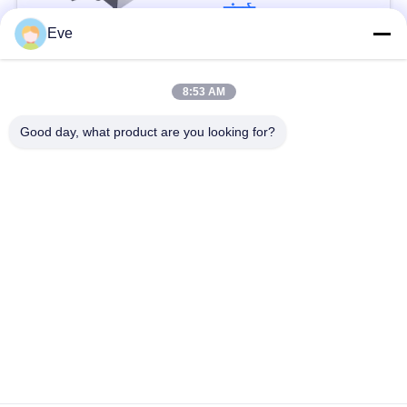
टचस्क्रीन के साथ जमे हुए
संपर्क
मांस के लिए
Eve
लोकप्रिय श्रेणियां
सभी
8:53 AM
Good day, what product are you looking for?
सब्जी प्रसंस्करण उपकरण
फल प्रसंस्करण के उपकरण
फल और सब्जी पीलर मशीन
सब्जी बनाने की मशीन
वेजिटेबल फ्रूट वाशिंग
सलाद उत्पादन लाइन
मशीन
मांस प्रसंस्करण मशीन
औद्योगिक मांस स्लाइसर