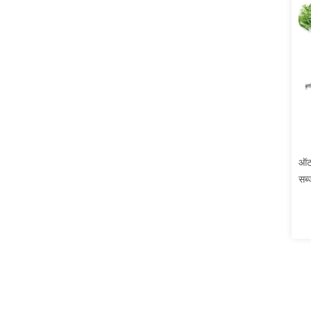
ऑटो
सब्