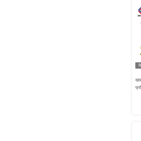
व
खाद
फ्र