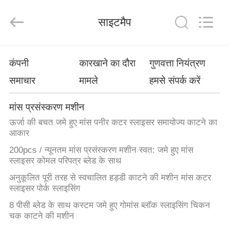
Guangzhou
Jiuying
Food
साइटमैप
Machinery
Co.,Ltd.
All
Rights
Reserved.
घर
कंपनी
कारखाने का दौरा
गुणवत्ता नियंत्रण
समाचार
मामले
हमसे संपर्क करें
उत्पाद
मांस प्रसंस्करण मशीन
वी.आर.
ऊर्जा की बचत जमे हुए मांस पनीर कटर स्लाइसर समायोज्य काटने का
शो
आकार
200pcs / न्यूनतम मांस प्रसंस्करण मशीन स्वत: जमे हुए मांस
स्लाइसर कोमल परिपत्र ब्लेड के साथ
हमारे
अनुकूलित पूरी तरह से स्वचालित हड्डी काटने की मशीन मांस कटर
बारे
स्लाइसर पोर्क स्लाइसिंग
में
8 पीसी ब्लेड के साथ कस्टम जमे हुए गोमांस ब्लॉक स्लाइसिंग चिकन
चक काटने की मशीन