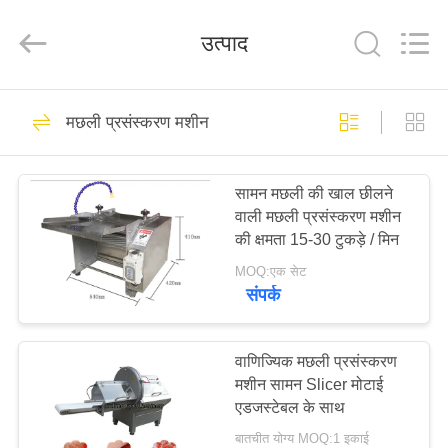
Guangzhou
Jiuying
Food
उत्पाद
Machinery
Co.,Ltd.
All
Rights
Reserved.
घर
255
मछली प्रसंस्करण मशीन
मांस प्रसंस्करण मशीन
उत्पाद
सामन मछली की खाल छीलने
वाली मछली प्रसंस्करण मशीन
वी.आर.
की क्षमता 15-30 टुकड़े / मिन
शो
MOQ:एक सेट
संपर्क
213
हमारे
बारे
वाणिज्यिक मछली प्रसंस्करण
औद्योगिक मांस स्लाइसर
मशीन सामन Slicer मोटाई
में
एडजस्टेबल के साथ
बातचीत योग्य MOQ:1 इकाई