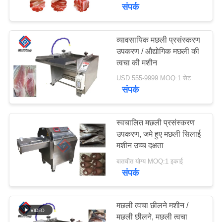
कारखाने
संपर्क
का
दौरा
व्यावसायिक मछली प्रसंस्करण
78
उपकरण / औद्योगिक मछली की
मांस पासा खेलनेवाला
त्वचा की मशीन
गुणवत्ता
मशीन
USD 555-9999 MOQ:1 सेट
नियंत्रण
संपर्क
हमसे
स्वचालित मछली प्रसंस्करण
उपकरण, जमे हुए मछली सिलाई
संपर्क
मशीन उच्च दक्षता
130
करें
बातचीत योग्य MOQ:1 इकाई
संपर्क
मांस बैंड देखा
समाचार
मछली त्वचा छीलने मशीन /
मामले
मछली छीलने, मछली त्वचा