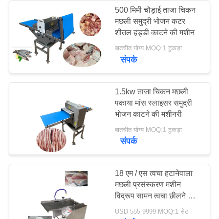
500 मिमी चौड़ाई ताजा चिकन
मछली समुद्री भोजन कटर
27
शीतल हड्डी काटने की मशीन
बातचीत योग्य MOQ:1 टुकड़ा
मीट बाउल कटर
संपर्क
1.5kw ताजा चिकन मछली
पकाया मांस स्लाइसर समुद्री
भोजन काटने की मशीनरी
32
बातचीत योग्य MOQ:1 टुकड़ा
संपर्क
मीट माइनर मशीन
18 एम / एस त्वचा हटानेवाला
मछली प्रसंस्करण मशीन
विद्रूप सामन त्वचा छीलने की
मशीन
USD 555-9999 MOQ:1 सेट