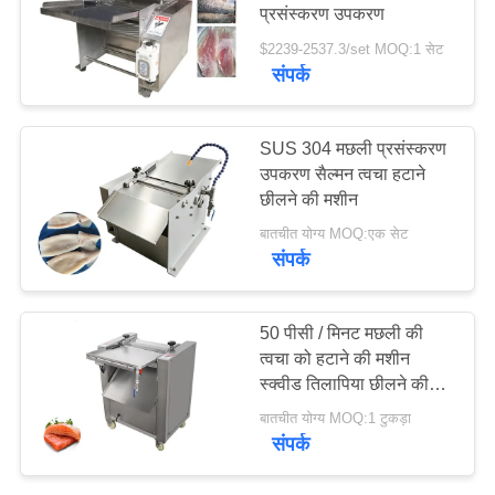
प्रसंस्करण उपकरण
$2239-2537.3/set MOQ:1 सेट
ब्लॉग
संपर्क
42
उद्धरण
वैक्यूम गिलास मशीन
SUS 304 मछली प्रसंस्करण
मांगें
उपकरण सैल्मन त्वचा हटाने
छीलने की मशीन
साइटमैप
बातचीत योग्य MOQ:एक सेट
संपर्क
गोपनीयता
14
50 पीसी / मिनट मछली की
नीति
मांस नरम करने वाली
त्वचा को हटाने की मशीन
स्क्वीड तिलापिया छीलने की
मशीन
सफाई प्रसंस्करण मशीन
बातचीत योग्य MOQ:1 टुकड़ा
संपर्क