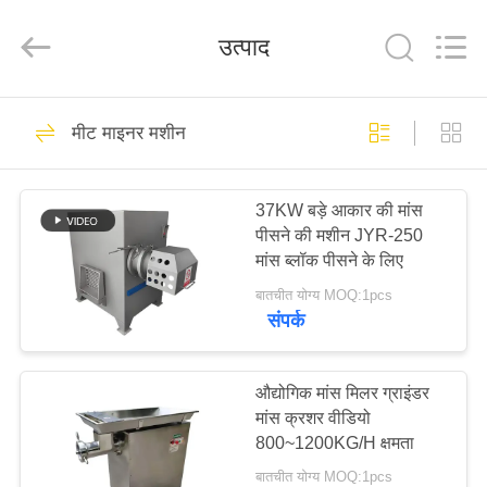
Guangzhou
Jiuying
Food
उत्पाद
Machinery
Co.,Ltd.
All
Rights
Reserved.
घर
255
मीट माइनर मशीन
मांस प्रसंस्करण मशीन
उत्पाद
37KW बड़े आकार की मांस
पीसने की मशीन JYR-250
वी.आर.
मांस ब्लॉक पीसने के लिए
शो
बातचीत योग्य MOQ:1pcs
संपर्क
213
हमारे
बारे
औद्योगिक मांस मिलर ग्राइंडर
औद्योगिक मांस स्लाइसर
मांस क्रशर वीडियो
में
800~1200KG/H क्षमता
बातचीत योग्य MOQ:1pcs