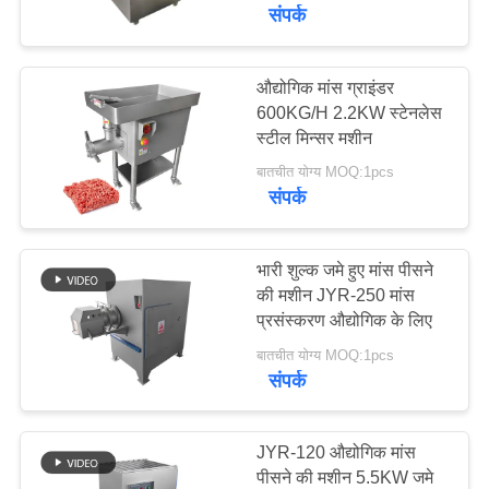
कारखाने
संपर्क
का
दौरा
औद्योगिक मांस ग्राइंडर
78
600KG/H 2.2KW स्टेनलेस
मांस पासा खेलनेवाला
स्टील मिन्सर मशीन
गुणवत्ता
मशीन
बातचीत योग्य MOQ:1pcs
नियंत्रण
संपर्क
हमसे
भारी शुल्क जमे हुए मांस पीसने
की मशीन JYR-250 मांस
संपर्क
प्रसंस्करण औद्योगिक के लिए
130
करें
बातचीत योग्य MOQ:1pcs
संपर्क
मांस बैंड देखा
समाचार
JYR-120 औद्योगिक मांस
मामले
पीसने की मशीन 5.5KW जमे