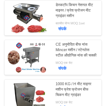
डेस्कटॉप किचन नेशनल मीट
माइनर / फ्रेश फ्रोजन मीट
27
ग्राइंडर मशीन
बातचीत योग्य MOQ:1set
मीट बाउल कटर
संपर्क
CE अनुमोदित बीफ मांस
Mincer मशीन / स्टेनलेस
स्टील औद्योगिक मांस की चक्की
32
MOQ:एक सेट
संपर्क
मीट माइनर मशीन
1000 KG / H मीट माइनर
मशीन फ्रेश फ्रोजन बीफ
चिकन मीट ग्राइंडर
MOQ:एक सेट