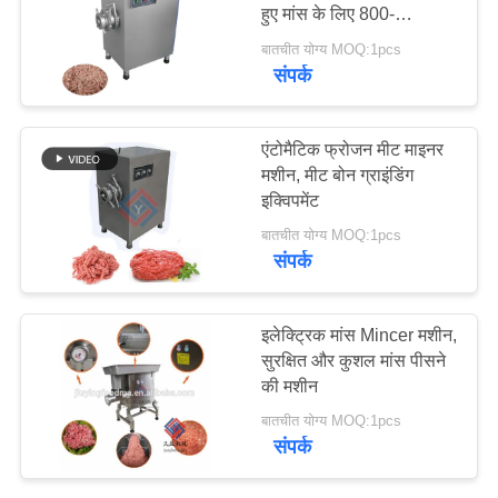
हुए मांस के लिए 800-
1200KG/H
बातचीत योग्य MOQ:1pcs
ब्लॉग
संपर्क
42
उद्धरण
वैक्यूम गिलास मशीन
एंटोमैटिक फ्रोजन मीट माइनर
मांगें
मशीन, मीट बोन ग्राइंडिंग
इक्विपमेंट
साइटमैप
बातचीत योग्य MOQ:1pcs
संपर्क
गोपनीयता
14
इलेक्ट्रिक मांस Mincer मशीन,
नीति
मांस नरम करने वाली
सुरक्षित और कुशल मांस पीसने
की मशीन
मशीन
बातचीत योग्य MOQ:1pcs
संपर्क