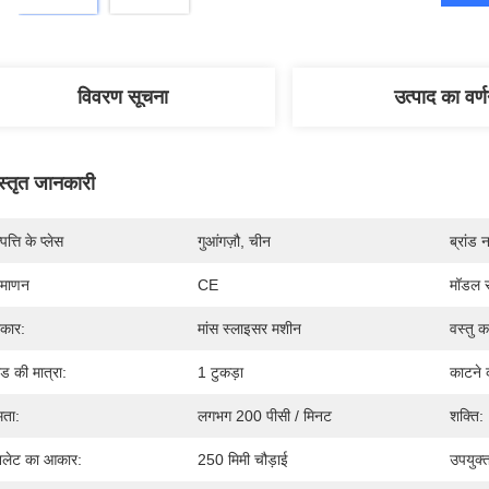
विवरण सूचना
उत्पाद का वर्
स्तृत जानकारी
पत्ति के प्लेस
गुआंगज़ौ, चीन
ब्रांड 
रमाणन
CE
मॉडल स
रकार:
मांस स्लाइसर मशीन
वस्तु क
लेड की मात्रा:
1 टुकड़ा
काटने
षमता:
लगभग 200 पीसी / मिनट
शक्ति:
लेट का आकार:
250 मिमी चौड़ाई
उपयुक्