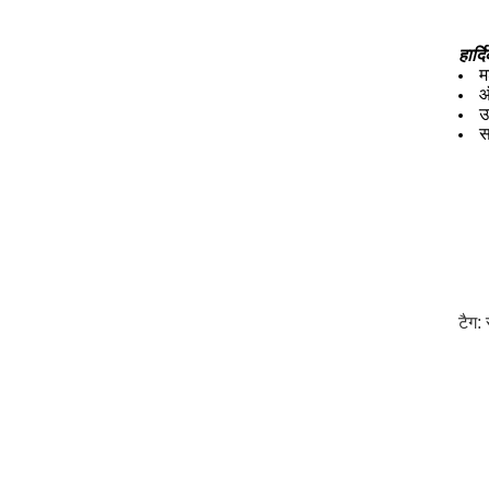
हार्द
म
ऑ
उ
स
टैग: