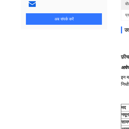
वो
प्
अब संपर्क करें
उत
फ़ीच
आवे
इन म
निर्
मद
नमून
सामग