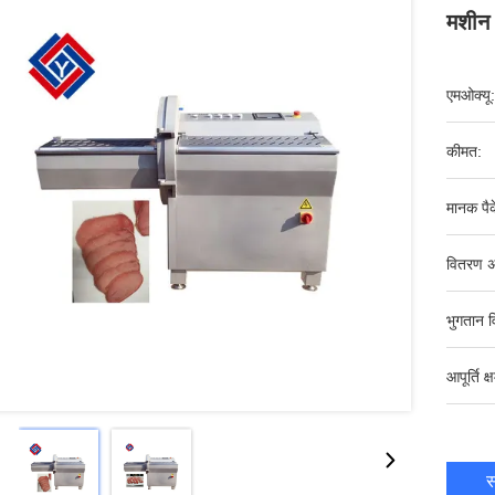
मशीन
एमओक्यू:
कीमत:
मानक पैक
वितरण अ
भुगतान व
आपूर्ति क्
स