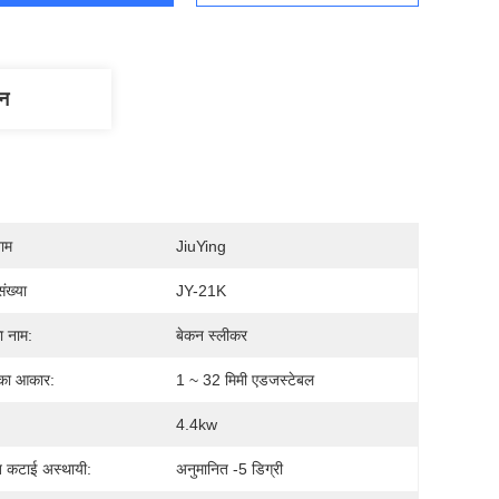
णन
नाम
JiuYing
ंख्या
JY-21K
ा नाम:
बेकन स्लीकर
 का आकार:
1 ~ 32 मिमी एडजस्टेबल
4.4kw
त कटाई अस्थायी:
अनुमानित -5 डिग्री