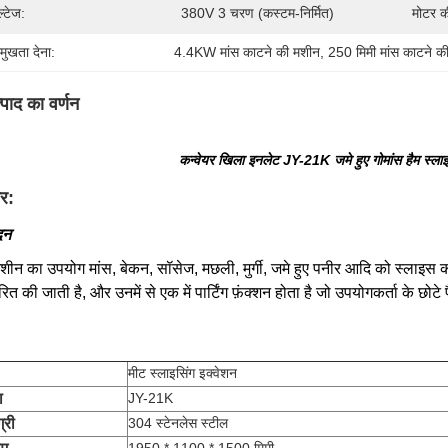
ल्टेज:
380V 3 चरण (कस्टम-निर्मित)
मोटर की
रमुखता देना:
4.4KW मांस काटने की मशीन
, 
250 मिमी मांस काटने क
्पाद का वर्णन
कन्वेयर खिला इनलेट JY-21K जमे हुए गोमांस हैम स्
र:
दन
शीन का उपयोग मांस, बेकन, सॉसेज, मछली, मुर्गी, जमे हुए पनीर आदि को स्लाइस 
धारित की जाती है, और उनमें से एक में पार्टिंग फ़ंक्शन होता है जो उपयोगकर्ता के
मीट स्लाइसिंग इक्वेशन
ा
JY-21K
्री
304 स्टेनलेस स्टील