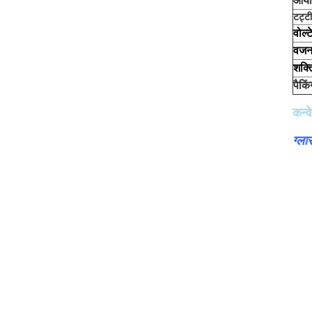
आया
टट्ट
वोल्
वज
शक्त
पैकिं
कन्व
ग्ल