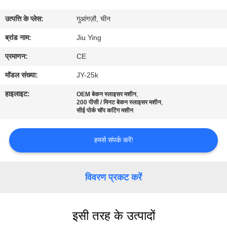
कारखाने
उत्पत्ति के प्लेस:
गुआंगज़ौ, चीन
का
ब्रांड नाम:
Jiu Ying
दौरा
प्रमाणन:
CE
गुणवत्ता
मॉडल संख्या:
JY-25k
नियंत्रण
हाइलाइट:
,
OEM बेकन स्लाइसर मशीन
,
200 पीसी / मिनट बेकन स्लाइसर मशीन
सीई पोर्क चॉप कटिंग मशीन
हमसे
संपर्क
हमसे संपर्क करें!
करें
विवरण प्रकट करें
समाचार
इसी तरह के उत्पादों
मामले