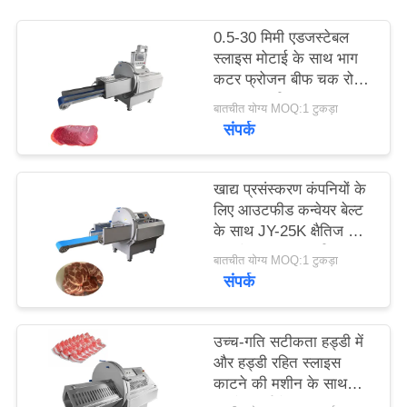
0.5-30 मिमी एडजस्टेबल
उद्धरण
स्लाइस मोटाई के साथ भाग
मांगें
कटर फ्रोजन बीफ चक रोल
स्लाइसर मशीन
बातचीत योग्य MOQ:1 टुकड़ा
संपर्क
साइटमैप
खाद्य प्रसंस्करण कंपनियों के
गोपनीयता
लिए आउटफीड कन्वेयर बेल्ट
नीति
के साथ JY-25K क्षैतिज जमे
हुए मांस स्लाइसर मशीन
बातचीत योग्य MOQ:1 टुकड़ा
संपर्क
उच्च-गति सटीकता हड्डी में
और हड्डी रहित स्लाइस
काटने की मशीन के साथ
उपयोगकर्ता के अनुकूल