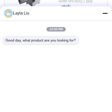
बातचीत योग्य MOQ:1 इकाई
टचस्क्रीन के साथ जमे हुए
संपर्क
मांस के लिए
Layla Liu
लोकप्रिय श्रेणियां
सभी
10:50 PM
Good day, what product are you looking for?
सब्जी प्रसंस्करण उपकरण
फल प्रसंस्करण के उपकरण
फल और सब्जी पीलर मशीन
सब्जी बनाने की मशीन
वेजिटेबल फ्रूट वाशिंग
सलाद उत्पादन लाइन
मशीन
मांस प्रसंस्करण मशीन
औद्योगिक मांस स्लाइसर