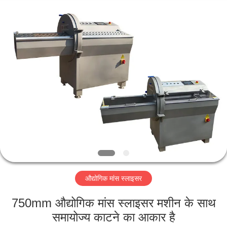
Guangzhou
Jiuying
Food
Machinery
Co.,Ltd.
All
Rights
Reserved.
घर
उत्पाद
वी.आर.
शो
हमारे
औद्योगिक मांस स्लाइसर
बारे
में
750mm औद्योगिक मांस स्लाइसर मशीन के साथ
समायोज्य काटने का आकार है