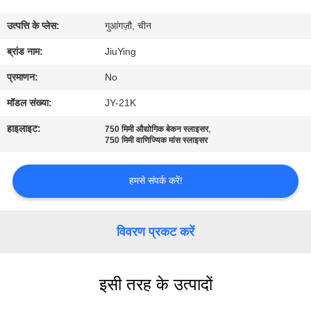
कारखाने
उत्पत्ति के प्लेस:
गुआंगज़ौ, चीन
का
ब्रांड नाम:
JiuYing
दौरा
प्रमाणन:
No
गुणवत्ता
मॉडल संख्या:
JY-21K
नियंत्रण
हाइलाइट:
,
750 मिमी औद्योगिक बेकन स्लाइसर
750 मिमी वाणिज्यिक मांस स्लाइसर
हमसे
हमसे संपर्क करें!
संपर्क
करें
विवरण प्रकट करें
समाचार
इसी तरह के उत्पादों
मामले