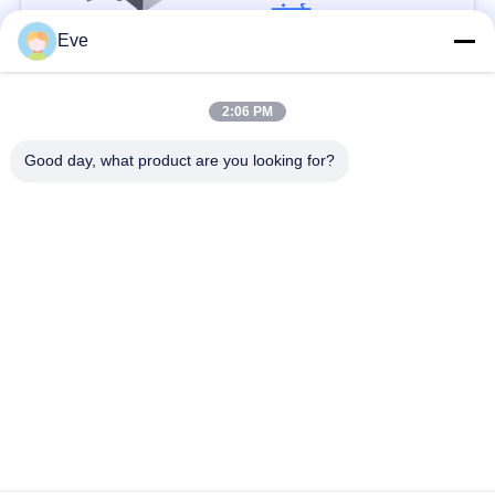
टचस्क्रीन के साथ जमे हुए
संपर्क
मांस के लिए
Eve
लोकप्रिय श्रेणियां
सभी
2:06 PM
Good day, what product are you looking for?
सब्जी प्रसंस्करण उपकरण
फल प्रसंस्करण के उपकरण
फल और सब्जी पीलर मशीन
सब्जी बनाने की मशीन
वेजिटेबल फ्रूट वाशिंग
सलाद उत्पादन लाइन
मशीन
मांस प्रसंस्करण मशीन
औद्योगिक मांस स्लाइसर