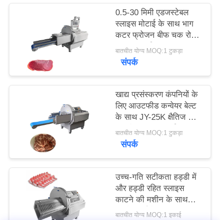
0.5-30 मिमी एडजस्टेबल
स्लाइस मोटाई के साथ भाग
उद्धरण
कटर फ्रोजन बीफ चक रोल
मांगें
स्लाइसर मशीन
बातचीत योग्य MOQ:1 टुकड़ा
संपर्क
साइटमैप
खाद्य प्रसंस्करण कंपनियों के
गोपनीयता
लिए आउटफीड कन्वेयर बेल्ट
के साथ JY-25K क्षैतिज जमे
नीति
हुए मांस स्लाइसर मशीन
बातचीत योग्य MOQ:1 टुकड़ा
संपर्क
उच्च-गति सटीकता हड्डी में
और हड्डी रहित स्लाइस
काटने की मशीन के साथ
उपयोगकर्ता के अनुकूल
बातचीत योग्य MOQ:1 इकाई