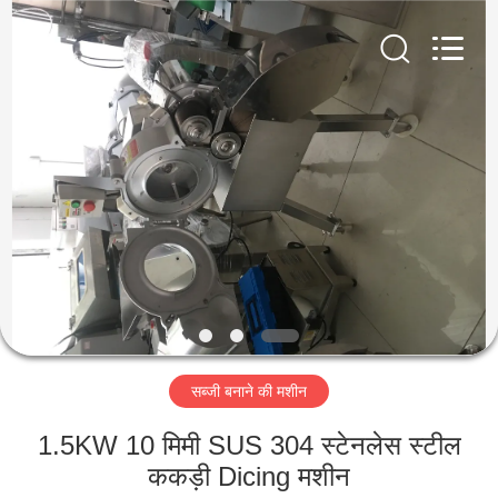
Guangzhou
Jiuying
Food
Machinery
Co.,Ltd.
All
Rights
Reserved.
घर
उत्पाद
वी.आर.
शो
हमारे
सब्जी बनाने की मशीन
बारे
में
1.5KW 10 मिमी SUS 304 स्टेनलेस स्टील
ककड़ी Dicing मशीन