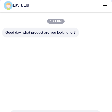
Layla Liu
लोकप्रिय श्रेणियां
सभी
1:21 PM
Good day, what product are you looking for?
सब्जी प्रसंस्करण उपकरण
फल प्रसंस्करण के उपकरण
फल और सब्जी पीलर मशीन
सब्जी बनाने की मशीन
वेजिटेबल फ्रूट वाशिंग
सलाद उत्पादन लाइन
मशीन
मांस प्रसंस्करण मशीन
औद्योगिक मांस स्लाइसर
सदस्यता लें