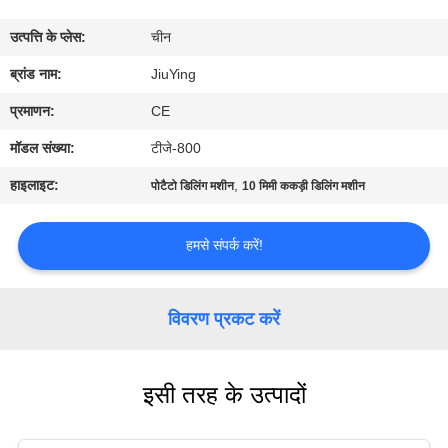
कारखाने
उत्पत्ति के प्लेस:
चीन
का
ब्रांड नाम:
JiuYing
दौरा
प्रमाणन:
CE
गुणवत्ता
मॉडल संख्या:
टीजे-800
नियंत्रण
हाइलाइट:
,
पोटैटो डिलिंग मशीन
10 मिमी ककड़ी डिलिंग मशीन
हमसे
हमसे संपर्क करें!
संपर्क
करें
विवरण प्रकट करें
समाचार
इसी तरह के उत्पादों
मामले