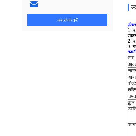
उत
अब संपर्क करें
फ़ीचर
1. य
सकत
2. यह
3. य
तकनीक
नाम
आदर्
सामग
आया
वोल्
शक्त
क्षमत
कुल 
स्वनि
फाय