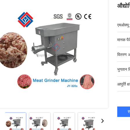
औद्यो
एमओक्यू:
मानक पैक
वितरण अ
भुगतान व
आपूर्ति क्
स