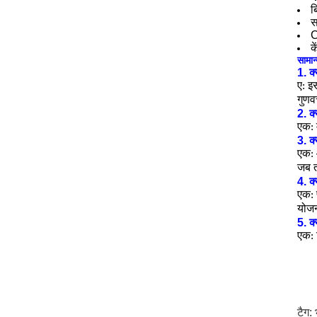
ब
स
C
क
सामान्
1. क्
ए: इस
गुणव
2. क
एक: 
3. क
एक: 
जब त
4. क्
एक: 
योजन
5. क्
एक: ट
टैग: