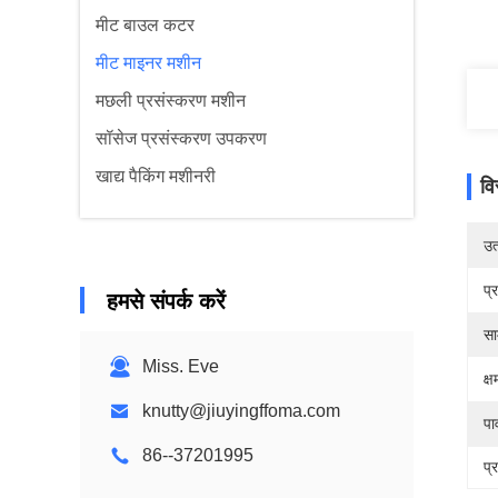
मीट बाउल कटर
मीट माइनर मशीन
मछली प्रसंस्करण मशीन
सॉसेज प्रसंस्करण उपकरण
खाद्य पैकिंग मशीनरी
वि
उत्
प्
हमसे संपर्क करें
सा
Miss. Eve
क्
knutty@jiuyingffoma.com
पा
86--37201995
प्