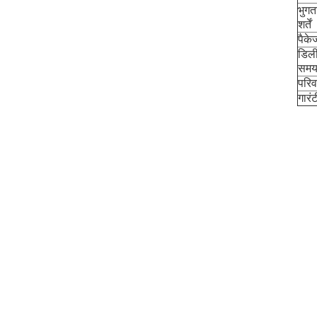
भुगत
शर्तें
पैके
डिल
सम
परि
गारंट