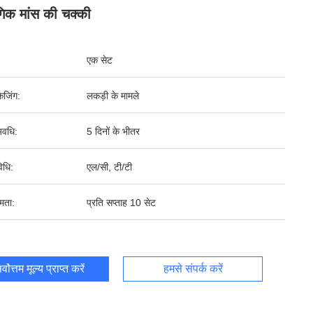
गिक मांस की चक्की
एक सेट
ेजिंग:
लकड़ी के मामले
वधि:
5 दिनों के भीतर
िधि:
एल/सी, टी/टी
षमता:
प्रति सप्ताह 10 सेट
र्वोत्तम मूल्य प्राप्त करें
हमसे संपर्क करें