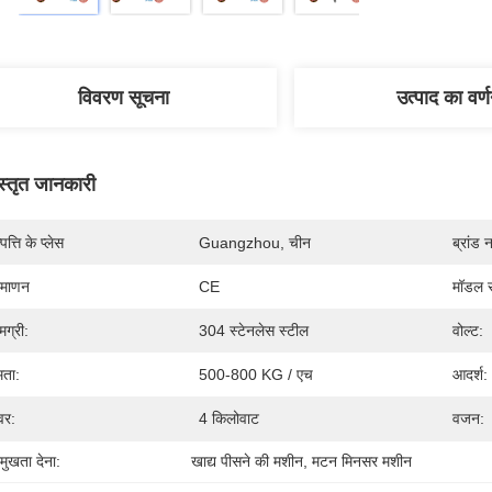
विवरण सूचना
उत्पाद का वर्
स्तृत जानकारी
पत्ति के प्लेस
Guangzhou, चीन
ब्रांड 
रमाणन
CE
मॉडल स
मग्री:
304 स्टेनलेस स्टील
वोल्ट:
षमता:
500-800 KG / एच
आदर्श:
वर:
4 किलोवाट
वजन:
रमुखता देना:
खाद्य पीसने की मशीन
, 
मटन मिनसर मशीन