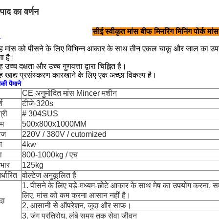
्पाद का वर्णन
सीई स्वीकृत मांस बीफ मिनरिंग मिनिंग पोर्क म
ह मांस को पीसने के लिए विभिन्न आकार के साथ तीन एकल चाकू और जाल का उपयो
ा है।
 उच्च दक्षता और उच्च गुणवत्ता द्वारा चिह्नित है।
ह खाद्य प्रसंस्करण कारखाने के लिए एक अच्छा विकल्प है।
ी पैमाने
CE अनुमोदित मांस Mincer मशीन
श
टीजे-320s
्री
# 304SUS
म
500x800x1000MM
टेज
220V / 380V / cutomized
ि
4kw
ा
800-1000kg / एच
भार
125kg
र्धारित
वोल्टेज अनुकूलित है
1. पीसने के लिए बड़े-मध्यम-छोटे आकार के साथ मेष का उपयोग करना,
लिए, मांस को कम करना आसान नहीं है।
दा
2. आसानी से ऑपरेशन, जुदा और साफ।
3. जंग प्रतिरोध, लंबे समय तक सेवा जीवन