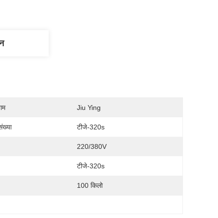
णन
नाम
Jiu Ying
ंख्या
टीजे-320s
220/380V
टीजे-320s
100 किलो