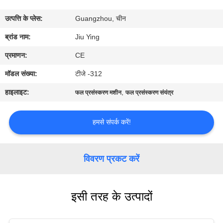
कारखाने
उत्पत्ति के प्लेस:
Guangzhou, चीन
का
ब्रांड नाम:
Jiu Ying
दौरा
प्रमाणन:
CE
गुणवत्ता
मॉडल संख्या:
टीजे -312
नियंत्रण
हाइलाइट:
,
फल प्रसंस्करण मशीन
फल ​​प्रसंस्करण संयंत्र
हमसे
हमसे संपर्क करें!
संपर्क
करें
विवरण प्रकट करें
समाचार
इसी तरह के उत्पादों
मामले