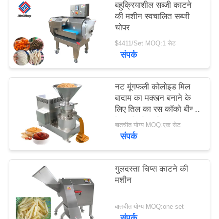
बहुक्रियाशील सब्जी काटने
की मशीन स्वचालित सब्जी
उद्धरण
चोपर
मांगें
$4411/Set MOQ:1 सेट
संपर्क
साइटमैप
नट मूंगफली कोलोइड मिल
बादाम का मक्खन बनाने के
गोपनीयता
लिए तिल का रस कॉको बीन्स
नीति
पेस्ट पीसने मशीन
बातचीत योग्य MOQ:एक सेट
संपर्क
गुलदस्ता चिप्स काटने की
मशीन
बातचीत योग्य MOQ:one set
संपर्क