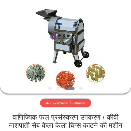
Guangzhou
Jiuying
Food
Machinery
Co.,Ltd.
All
Rights
Reserved.
घर
उत्पाद
वी.आर.
शो
हमारे
फल प्रसंस्करण के उपकरण
बारे
में
वाणिज्यिक फल प्रसंस्करण उपकरण / कीवी
नाशपाती सेब केला केला चिप्स काटने की मशीन