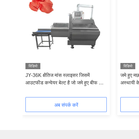
विडियो
विडियो
र के
JY-36K क्षैतिज मांस स्लाइसर जिसमें
जमे हुए म
ांस
आउटफीड कन्वेयर बेल्ट है जो जमे हुए बीफ और
अस्थायी क
पोर्क को स्लाइस करता है
अब संपर्क करें