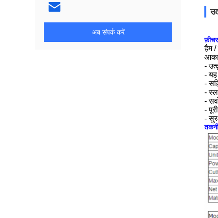
उत
अब संपर्क करें
फ़ीचर
हैम 
आकार
- उत
- यह
- सह
- स्
- सर
- पू
- सु
तकनीक