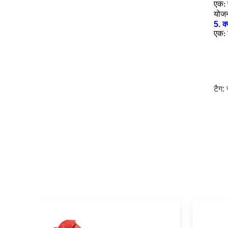
एक: 
योजन
5. क्
एक: ट
टैग: