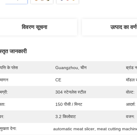
विवरण सूचना
उत्पाद का वर्
स्तृत जानकारी
पत्ति के प्लेस
Guangzhou, चीन
ब्रांड 
रमाणन
CE
मॉडल स
मग्री:
304 स्टेनलेस स्टील
वोल्ट:
षमता:
150 पीसी / मिनट
आदर्श:
वर:
3.2 किलोवाट
वजन:
रमुखता देना:
automatic meat slicer
, 
meat cutting machin