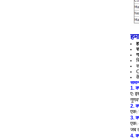
हमा
ह
स
ग
ब
स
C
क
सामान्
1. क्
ए: इस
गुणव
2. क
एक: 
3. क
एक: 
जब त
4. क्