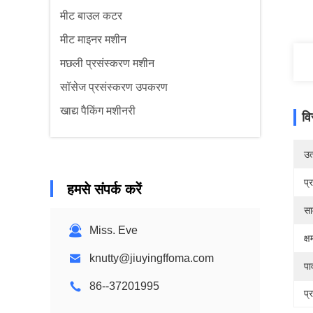
मीट बाउल कटर
मीट माइनर मशीन
मछली प्रसंस्करण मशीन
सॉसेज प्रसंस्करण उपकरण
खाद्य पैकिंग मशीनरी
वि
उत्
प्
हमसे संपर्क करें
सा
Miss. Eve
क्
knutty@jiuyingffoma.com
पा
86--37201995
प्