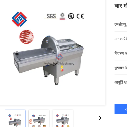
चार म
एमओक्यू:
मानक पैक
वितरण अ
भुगतान व
आपूर्ति क्
स