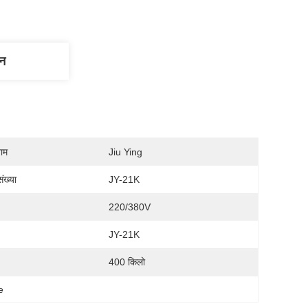
णन
नाम
Jiu Ying
ंख्या
JY-21K
220/380V
JY-21K
400 किलो
e