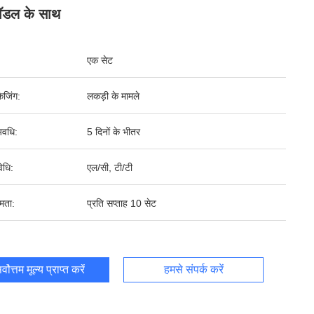
ॉडल के साथ
एक सेट
ेजिंग:
लकड़ी के मामले
वधि:
5 दिनों के भीतर
िधि:
एल/सी, टी/टी
षमता:
प्रति सप्ताह 10 सेट
र्वोत्तम मूल्य प्राप्त करें
हमसे संपर्क करें