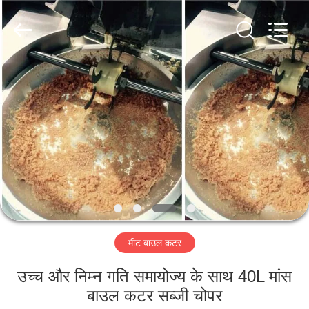
Guangzhou
Jiuying
Food
Machinery
Co.,Ltd.
All
Rights
Reserved.
घर
उत्पाद
वी.आर.
शो
हमारे
मीट बाउल कटर
बारे
में
उच्च और निम्न गति समायोज्य के साथ 40L मांस
बाउल कटर सब्जी चोपर