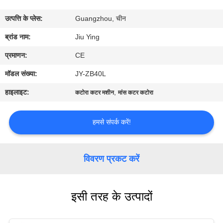
कारखाने
उत्पत्ति के प्लेस:
Guangzhou, चीन
का
ब्रांड नाम:
Jiu Ying
दौरा
प्रमाणन:
CE
गुणवत्ता
मॉडल संख्या:
JY-ZB40L
नियंत्रण
हाइलाइट:
,
कटोरा कटर मशीन
मांस कटर कटोरा
हमसे
हमसे संपर्क करें!
संपर्क
करें
विवरण प्रकट करें
समाचार
इसी तरह के उत्पादों
मामले