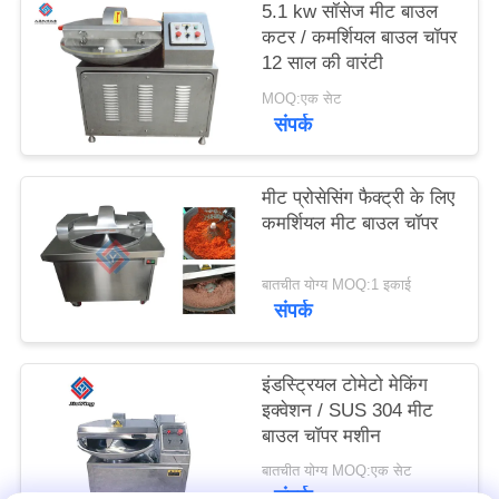
5.1 kw सॉसेज मीट बाउल
कटर / कमर्शियल बाउल चॉपर
उद्धरण
12 साल की वारंटी
मांगें
MOQ:एक सेट
संपर्क
साइटमैप
मीट प्रोसेसिंग फैक्ट्री के लिए
कमर्शियल मीट बाउल चॉपर
गोपनीयता
नीति
बातचीत योग्य MOQ:1 इकाई
संपर्क
इंडस्ट्रियल टोमेटो मेकिंग
इक्वेशन / SUS 304 मीट
बाउल चॉपर मशीन
बातचीत योग्य MOQ:एक सेट
संपर्क