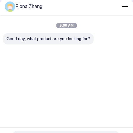
Fiona Zhang
लोकप्रिय श्रेणियां
सभी
9:00 AM
Good day, what product are you looking for?
सब्जी प्रसंस्करण उपकरण
फल प्रसंस्करण के उपकरण
फल और सब्जी पीलर मशीन
सब्जी बनाने की मशीन
वेजिटेबल फ्रूट वाशिंग
सलाद उत्पादन लाइन
मशीन
मांस प्रसंस्करण मशीन
औद्योगिक मांस स्लाइसर
सदस्यता लें