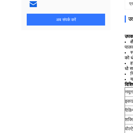
प्
उत
अब संपर्क करें
उपक
क
पालक
स
को ध
ह
धो स
न
य
विशि
नमून
इका
पैकि
शक्त
वोल्