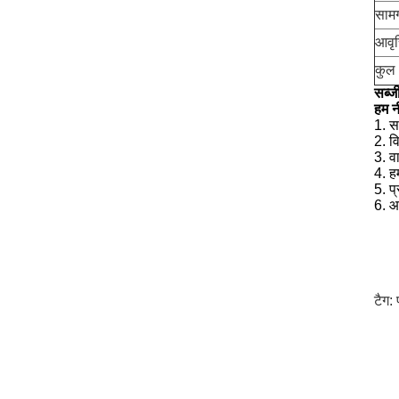
सामग
आवृत्
कुल 
सब्ज
हम न
1. स
2. वि
3. वा
4. ह
5. प
6. आ
टैग: