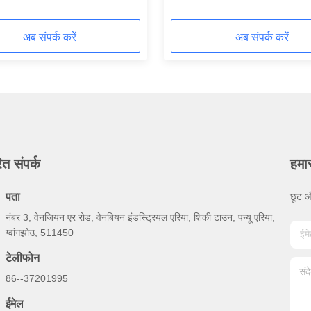
Machine For JY-70
अब संपर्क करें
अब संपर्क करें
ित संपर्क
हमा
पता
छूट औ
नंबर 3, वेनजियन एर रोड, वेनबियन इंडस्ट्रियल एरिया, शिकी टाउन, पन्यू एरिया,
ग्वांगझोउ, 511450
टेलीफोन
86--37201995
ईमेल