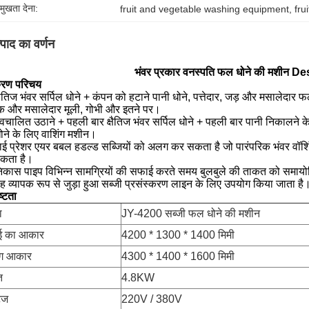
रमुखता देना:
fruit and vegetable washing equipment
, 
fru
्पाद का वर्णन
भंवर प्रकार वनस्पति फल धोने की मशीन D
रण परिचय
्षैतिज भंवर सर्पिल धोने + कंपन को हटाने पानी धोने, पत्तेदार, जड़ और मसालेदार 
 और मसालेदार मूली, गोभी और इतने पर।
्वचालित उठाने + पहली बार क्षैतिज भंवर सर्पिल धोने + पहली बार पानी निकालने के ल
ोने के लिए वाशिंग मशीन।
ाई प्रेशर एयर बबल हडल्ड सब्जियों को अलग कर सकता है जो पारंपरिक भंवर वॉश
कता है।
िकास पाइप विभिन्न सामग्रियों की सफाई करते समय बुलबुले की ताकत को समायोज
ह व्यापक रूप से जुड़ा हुआ सब्जी प्रसंस्करण लाइन के लिए उपयोग किया जाता है
ष्टता
ा
JY-4200 सब्जी फल धोने की मशीन
ई का आकार
4200 * 1300 * 1400 मिमी
ंग आकार
4300 * 1400 * 1600 मिमी
ि
4.8KW
टेज
220V / 380V