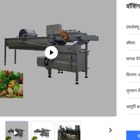
वॉशिं
एमओक्यू:
कीमत:
मानक पैक
वितरण अ
भुगतान व
आपूर्ति क्
स