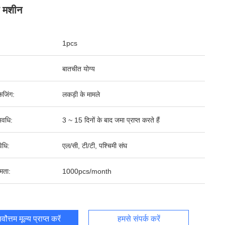
ग मशीन
1pcs
बातचीत योग्य
ेजिंग:
लकड़ी के मामले
वधि:
3 ~ 15 दिनों के बाद जमा प्राप्त करते हैं
िधि:
एल/सी, टी/टी, पश्चिमी संघ
षमता:
1000pcs/month
र्वोत्तम मूल्य प्राप्त करें
हमसे संपर्क करें