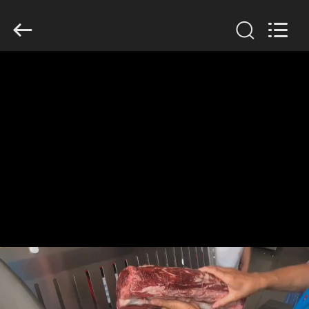
Guangzhou
Jiuying
Food
Machinery
Co.,Ltd.
All
Rights
Reserved.
घर
उत्पाद
वी.आर.
शो
हमारे
बारे
में