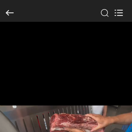
Guangzhou
Jiuying
Food
Machinery
Co.,Ltd.
All
Rights
Reserved.
घर
उत्पाद
वी.आर.
शो
हमारे
बारे
में